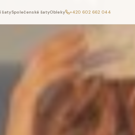
 šaty
Společenské šaty
Obleky
+420 602 662 044