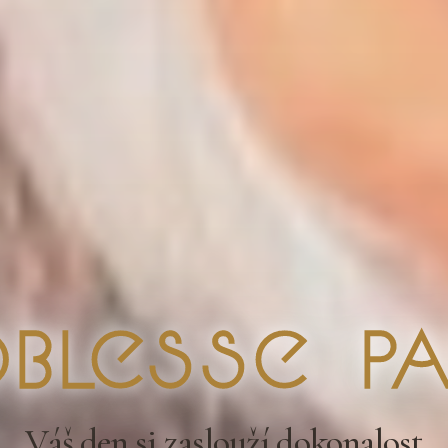
blesse Pa
Váš den si zaslouží dokonalost