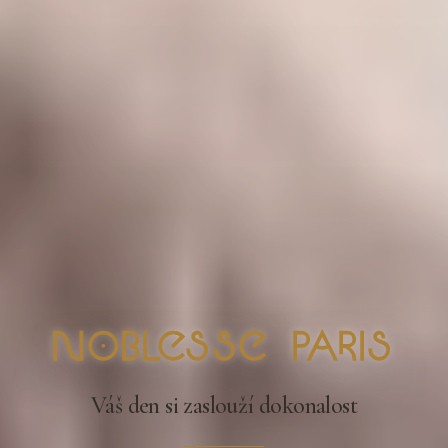
nOblesse Paris
Váš den si zaslouží dokonalost