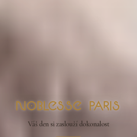
nOblesse Paris
Váš den si zaslouží dokonalost