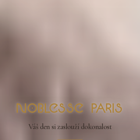
nOblesse Paris
Váš den si zaslouží dokonalost