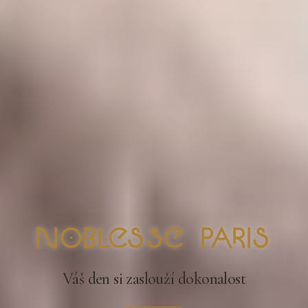
nOblesse Paris
Váš den si zaslouží dokonalost