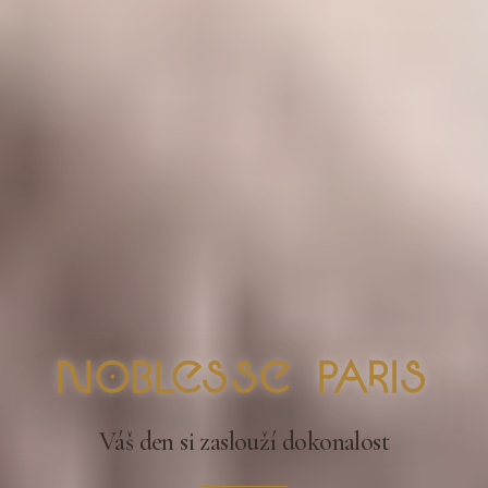
nOblesse Paris
Váš den si zaslouží dokonalost