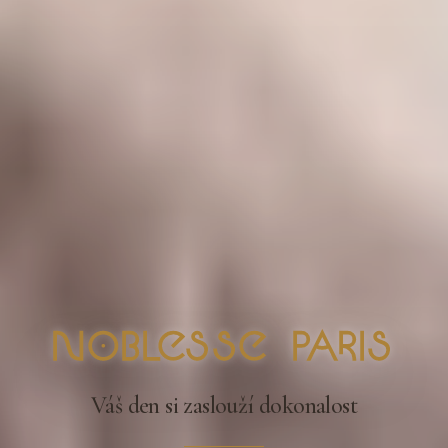
nOblesse Paris
Váš den si zaslouží dokonalost