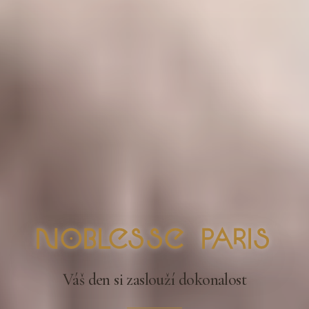
nOblesse Paris
Váš den si zaslouží dokonalost