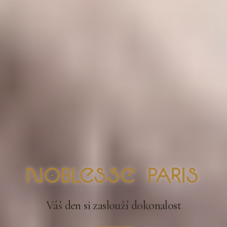
nOblesse Paris
Váš den si zaslouží dokonalost