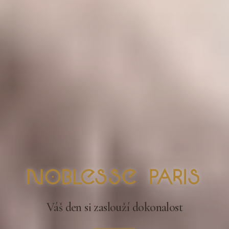
nOblesse Paris
Váš den si zaslouží dokonalost