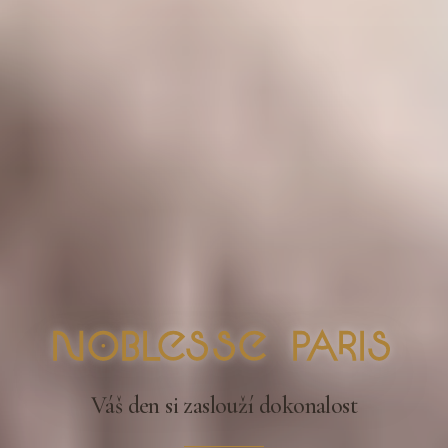
nOblesse Paris
Váš den si zaslouží dokonalost