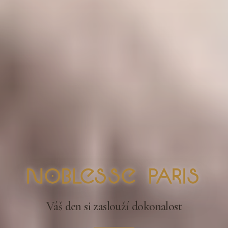
nOblesse Paris
Váš den si zaslouží dokonalost