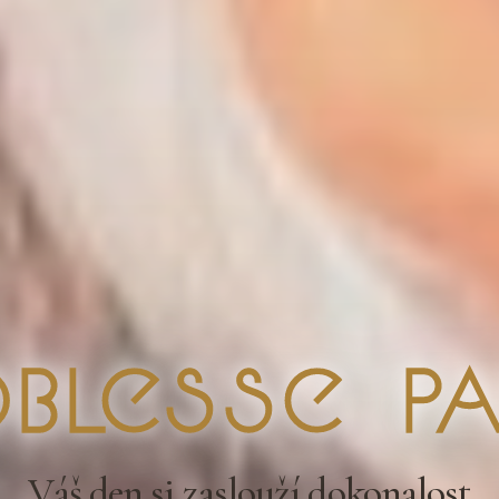
blesse Pa
Váš den si zaslouží dokonalost