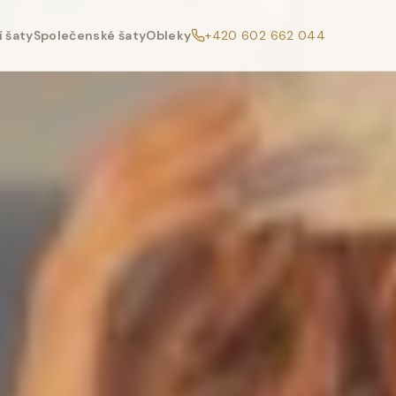
 šaty
Společenské šaty
Obleky
+420 602 662 044