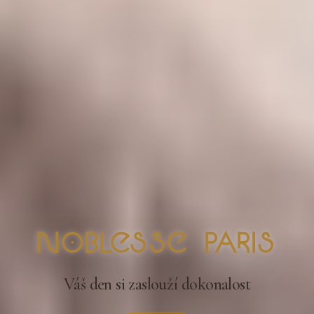
nOblesse Paris
Váš den si zaslouží dokonalost