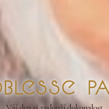
blesse Pa
Váš den si zaslouží dokonalost