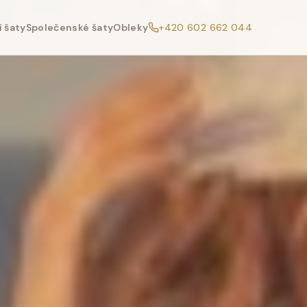
 šaty
Společenské šaty
Obleky
+420 602 662 044