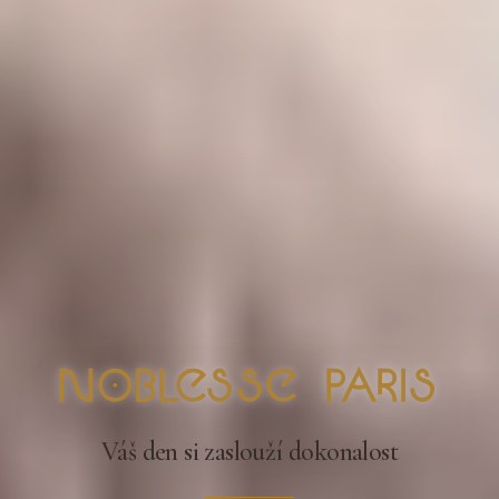
nOblesse Paris
Váš den si zaslouží dokonalost