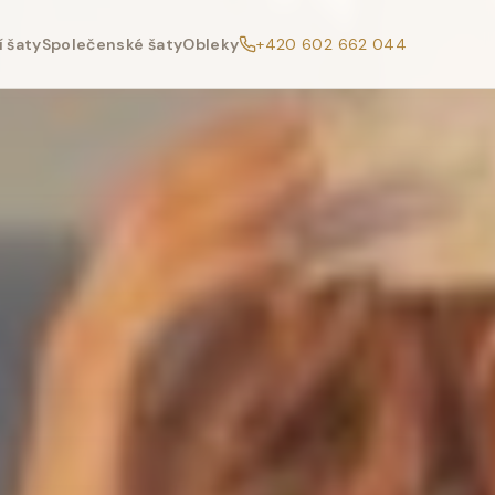
 šaty
Společenské šaty
Obleky
+420 602 662 044