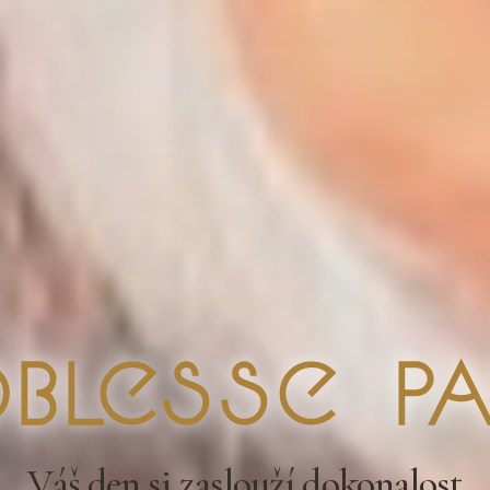
blesse Pa
Váš den si zaslouží dokonalost