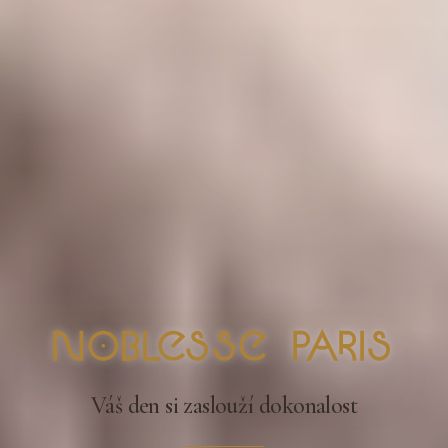
nOblesse Paris
Váš den si zaslouží dokonalost