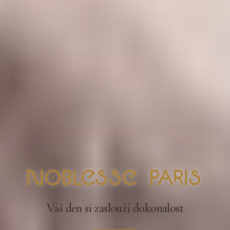
nOblesse Paris
Váš den si zaslouží dokonalost