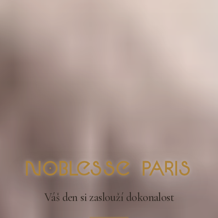
nOblesse Paris
Váš den si zaslouží dokonalost