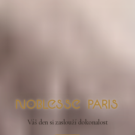
nOblesse Paris
Váš den si zaslouží dokonalost