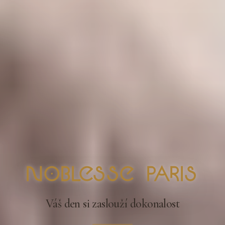
nOblesse Paris
Váš den si zaslouží dokonalost