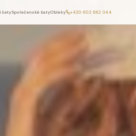
 šaty
Společenské šaty
Obleky
+420 602 662 044