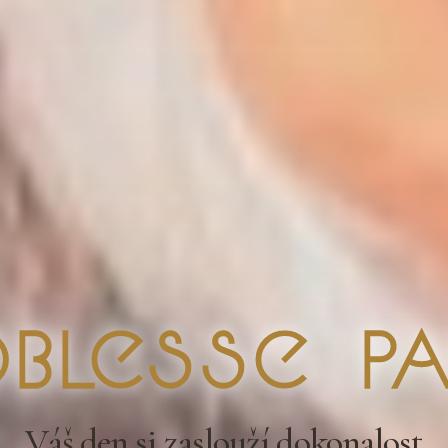
blesse Pa
Váš den si zaslouží dokonalost