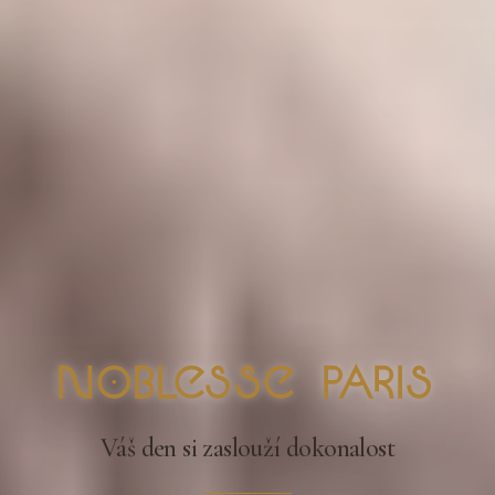
nOblesse Paris
Váš den si zaslouží dokonalost