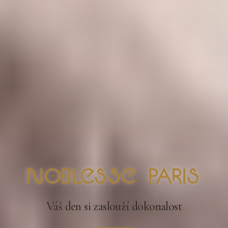
nOblesse Paris
Váš den si zaslouží dokonalost