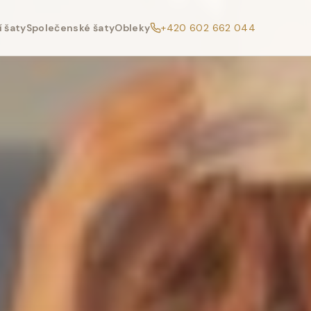
 šaty
Společenské šaty
Obleky
+420 602 662 044