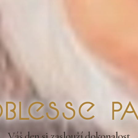
blesse Pa
Váš den si zaslouží dokonalost