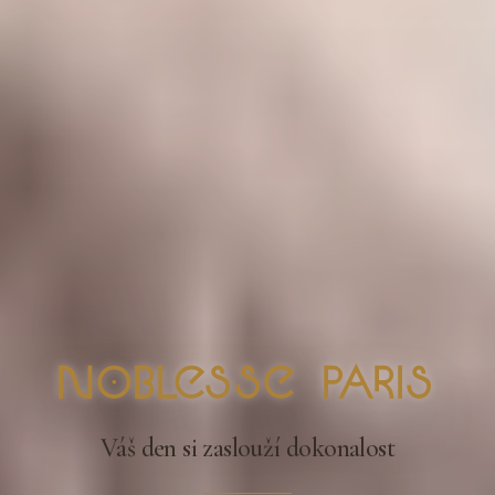
nOblesse Paris
Váš den si zaslouží dokonalost