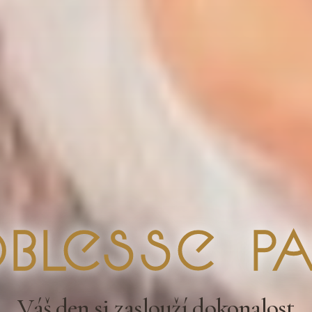
blesse Pa
Váš den si zaslouží dokonalost