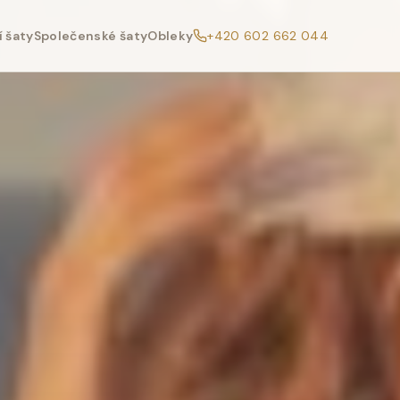
 šaty
Společenské šaty
Obleky
+420 602 662 044