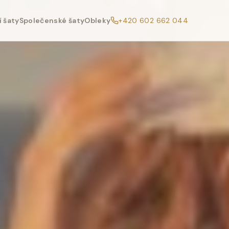
 šaty
Společenské šaty
Obleky
+420 602 662 044