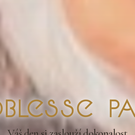
blesse Pa
Váš den si zaslouží dokonalost