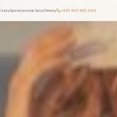
 šaty
Společenské šaty
Obleky
+420 602 662 044