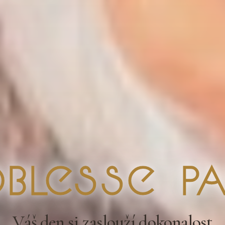
blesse Pa
Váš den si zaslouží dokonalost