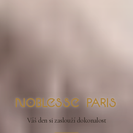
nOblesse Paris
Váš den si zaslouží dokonalost