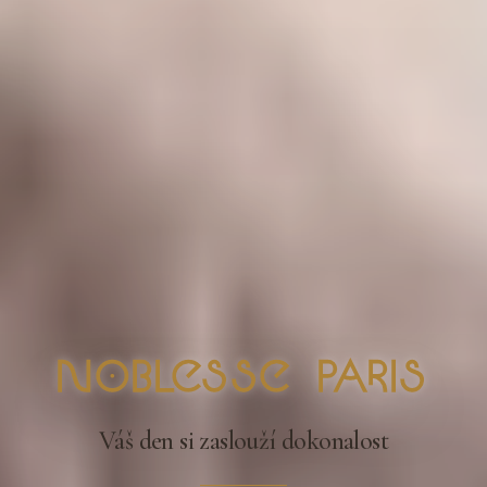
nOblesse Paris
Váš den si zaslouží dokonalost