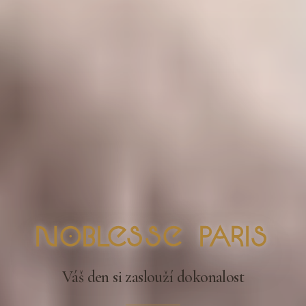
nOblesse Paris
Váš den si zaslouží dokonalost