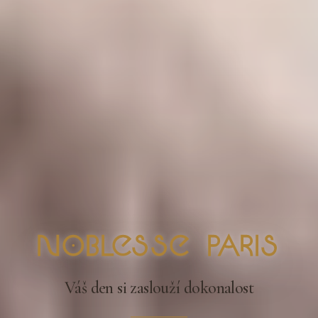
nOblesse Paris
Váš den si zaslouží dokonalost