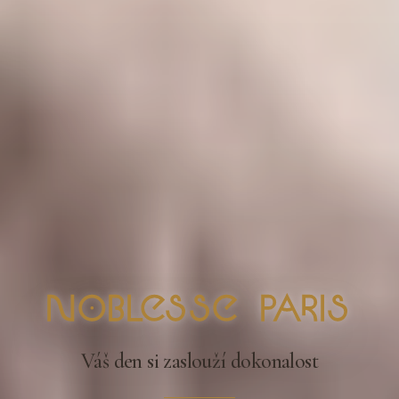
nOblesse Paris
Váš den si zaslouží dokonalost