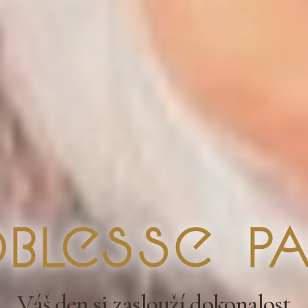
blesse Pa
Váš den si zaslouží dokonalost