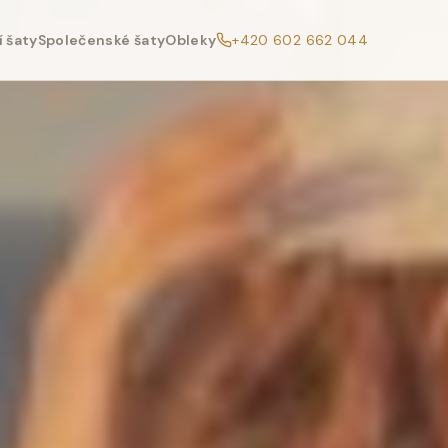
 šaty
Společenské šaty
Obleky
+420 602 662 044