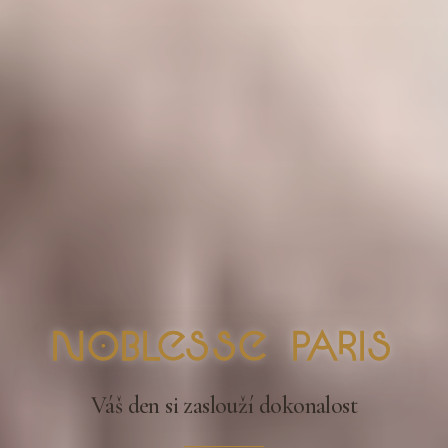
nOblesse Paris
Váš den si zaslouží dokonalost