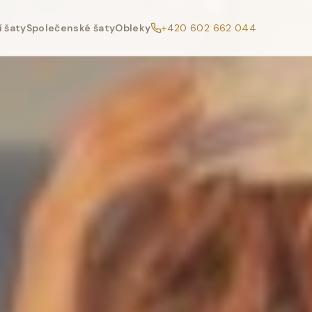
 šaty
Společenské šaty
Obleky
+420 602 662 044