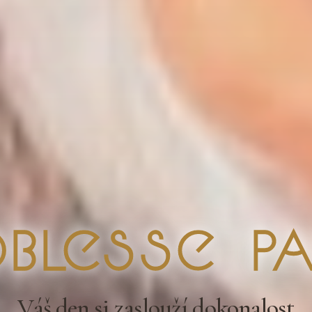
blesse Pa
Váš den si zaslouží dokonalost