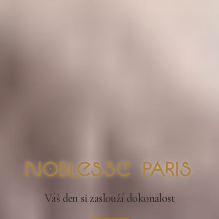
nOblesse Paris
Váš den si zaslouží dokonalost