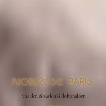
nOblesse Paris
Váš den si zaslouží dokonalost