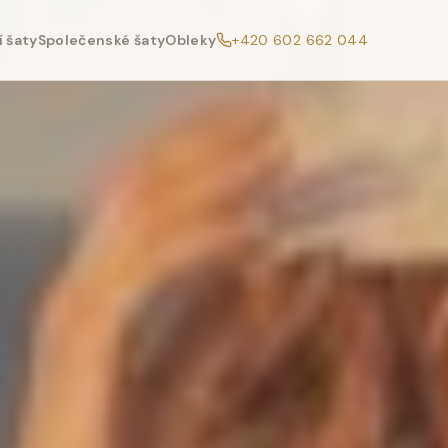
 šaty
Společenské šaty
Obleky
+420 602 662 044