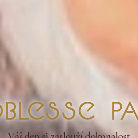
blesse Pa
Váš den si zaslouží dokonalost