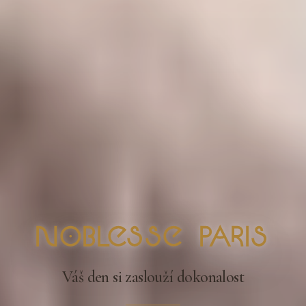
nOblesse Paris
Váš den si zaslouží dokonalost